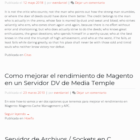
en
Publicada el
12 mayo 2018
|
por
everdaniel
|
Dejar un comentario
The
Man
It is not the critic who counts; not the man who points out how the strong man stumbles,
in
or where the doer of deeds could have done them better. The credit belongs to the man
the
who is actually in the arena, whose face is marred by dust and sweat and blood; who strives
Arena
valiantly; who errs, who comes short again and again, because there is no effort without
error and shortcoming; but who does actually strive to do the deeds; who knows great
enthusiasms, the great devotions; who spends himself in a worthy cause; who at the best
knows in the end the triumph of high achievement, and who at the worst, if he fails, at
least fails while daring greatly, so that his place shall never be with those cold and timid
souls who neither know victory nor defeat.
Publicada en
Citas
Como mejorar el rendimiento de Magento
en un Servidor DV de Media Temple
en
Publicada el
23 marzo 2010
|
por
everdaniel
|
Dejar un comentario
Como
mejorar
En este how-to vamos a ver dos opciones que tenemos para mejorar el rendimiento en
el
Magento: Magento Cache Management y APC.
rendimiento
Seguir leyendo
→
de
Publicada en
HowTo
Magento
en
un
Servidor
DV
Servidor de Archivos / Sockets en C