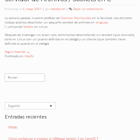
de
Media
en
Publicada el
6 mayo 2007
|
por
everdaniel
|
Dejar un comentario
Temple
Servidor
de
La semana pasada, nuestro profesor de
Sistemas Distribuidos
en la facultad, nos dió como
Archivos
trabajo práctico desarrollar un pequeño servidor de archivos en
lenguaje
/
C
utilizando
Sockets
en Linux.
Sockets
Después de investigar un buen rato, terminamos desarrollando un servidor (que claro está,
en
corre en Linux con un puerto definido en el código) y un cliente (que también tiene
C
definido el puerto en el código).
Seguir leyendo
→
Publicada en
HowTo
Español
Entradas recientes
Miedo
Cómo configurar e instalar el ARWpost Versión 3 en CentOS 7