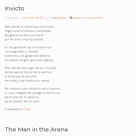
CentOS
7
Invicto
en
Publicada el
29 enero 2019
|
por
everdaniel
|
Dejar un comentario
Invicto
Más allá de la noche que me cubre,
negra como el abismo insondable,
doy gracias al dios que fuere
por mi alma inconquistable.
En las garras de las circunstancias
no he gemido ni llorado.
Sometido a los golpes del destino
mi cabeza sangra, pero está erguida.
Más allá de este lugar de ira y llantos
donde yace el horror de la sombra,
la amenaza de los años
me halla, y me hallará sin temor.
No importa cuán estrecho sea el camino,
ni cuán cargada de castigos la sentencia,
soy el amo de mi destino,
soy el capitán de mi alma.
Publicada en
Citas
The Man in the Arena