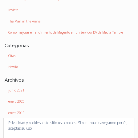
Invicto
The Man in the Arena
Como mejorar el rendimiento de Magento en un Servidor DV de Media Temple
Categorías
Citas
HowTo
Archivos
junio 2021
enero 2020
enero 2019
Privacidad y cookies: este sitio usa cookies. Si continúas navegando por él,
mayo 2018
aceptas su uso.
marzo 2010