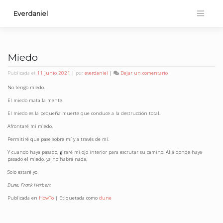
Saltar
al
Everdaniel
contenido
Miedo
en
Publicada el
11 junio 2021
|
por
everdaniel
|
Dejar un comentario
Miedo
No tengo miedo.
El miedo mata la mente.
El miedo es la pequeña muerte que conduce a la destrucción total.
Afrontaré mi miedo.
Permitiré que pase sobre mí y a través de mí.
Y cuando haya pasado, giraré mi ojo interior para escrutar su camino. Allá donde haya
pasado el miedo, ya no habrá nada.
Solo estaré yo.
Dune, Frank Herbert
Publicada en
HowTo
|
Etiquetada como
dune