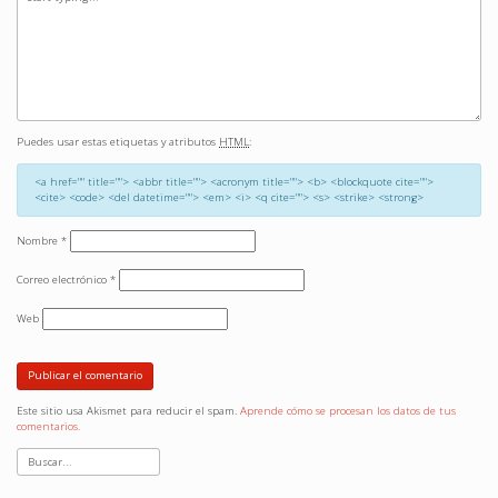
Puedes usar estas etiquetas y atributos
HTML
:
<a href="" title=""> <abbr title=""> <acronym title=""> <b> <blockquote cite="">
<cite> <code> <del datetime=""> <em> <i> <q cite=""> <s> <strike> <strong>
Nombre
*
Correo electrónico
*
Web
Este sitio usa Akismet para reducir el spam.
Aprende cómo se procesan los datos de tus
comentarios.