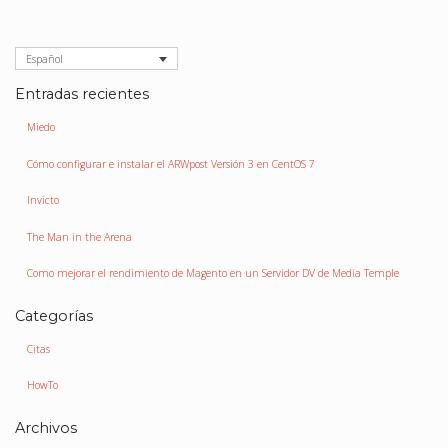
Español
Entradas recientes
Miedo
Cómo configurar e instalar el ARWpost Versión 3 en CentOS 7
Invicto
The Man in the Arena
Como mejorar el rendimiento de Magento en un Servidor DV de Media Temple
Categorías
Citas
HowTo
Archivos