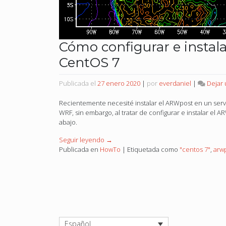
Cómo configurar e instal
CentOS 7
Publicada el
27 enero 2020
|
por
everdaniel
|
Dejar
Recientemente necesité instalar el ARWpost en un serv
WRF, sin embargo, al tratar de configurar e instalar el
abajo.
Seguir leyendo
→
Publicada en
HowTo
|
Etiquetada como
"centos 7"
,
arw
Español